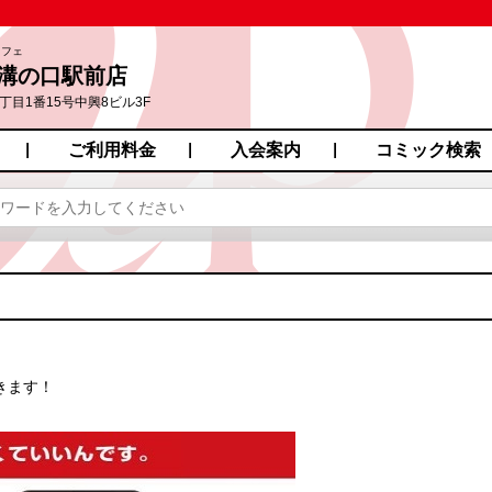
カフェ
e 溝の口駅前店
目1番15号中興8ビル3F
ご利用料金
入会案内
コミック検索
きます！