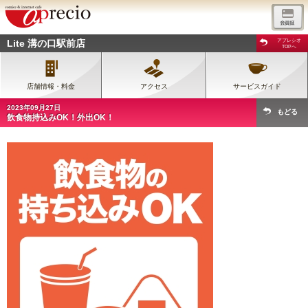
Lite 溝の口駅前店
アプレシオ
TOPへ
店舗情報・料金
アクセス
サービスガイド
2023年09月27日
もどる
飲食物持込みOK！外出OK！