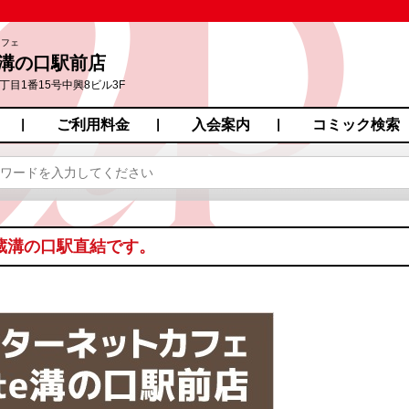
カフェ
e 溝の口駅前店
目1番15号中興8ビル3F
ご利用料金
入会案内
コミック検索
武蔵溝の口駅直結です。