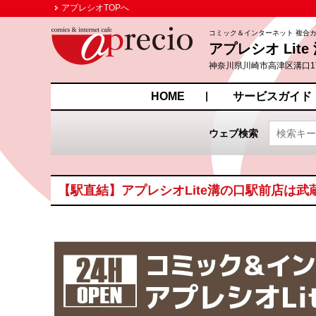
アプレシオTOPへ
コミック＆インターネット 複合
アプレシオ Lit
神奈川県川崎市高津区溝口1丁
HOME
サービスガイド
ウェブ検索
【駅直結】アプレシオLite溝の口駅前店は