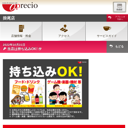
掛尾店
アプレシオ
TOPへ
店舗情報・料金
アクセス
サービスガイド
2022年10月31日
もどる
🍕 当店は持ち込みOK! 🍺