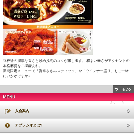
豆板醤の濃厚な旨さと炒め挽肉のコクが醸し出す。 程よい辛さがアクセントの
本格麻婆をご堪能あれ。
期間限定メニューで「旨辛ささみスティック」や「ウインナー盛り」もご一緒
にいかがですか♪
もどる
MENU
入会案内
アプレシオとは?