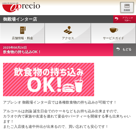
御殿場インター店
アプレシオ
TOPへ
店舗情報・料金
アクセス
サービスガイド
2025年08月24日
もどる
飲食物の持ち込みOK！
アプレシオ 御殿場インター店では各種飲食物の持ち込みが可能です！
アルコールは勿論 誕生日会でのケーキなどもお持ち込み出来ますので、
カラオケ内で家族や友達を連れて宴会やパーティーを開催する事も出来ちゃい
ます！
またご入店後も途中外出が出来るので、買い忘れても安心です！