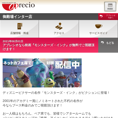
御殿場インター店
アプレシオ
TOPへ
店舗情報・料金
アクセス
サービスガイド
2021年08月01日
もどる
アプレシオなら映画『モンスターズ・インク』が無料でご視聴頂
けます！
ディズニーピクサーの名作「モンスターズ・インク」がピクションに登場！
2001年のアカデミー賞にノミネートされた不朽の名作が
今ならブース料金のみでご視聴頂けます！
お一人様はもちろん、ペア席でも、皆様でシアタールームでも