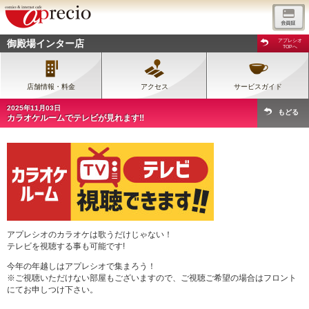
御殿場インター店
アプレシオ
TOPへ
店舗情報・料金
アクセス
サービスガイド
2025年11月03日
もどる
カラオケルームでテレビが見れます‼
アプレシオのカラオケは歌うだけじゃない！
テレビを視聴する事も可能です!
今年の年越しはアプレシオで集まろう！
※ご視聴いただけない部屋もございますので、ご視聴ご希望の場合はフロント
にてお申しつけ下さい。