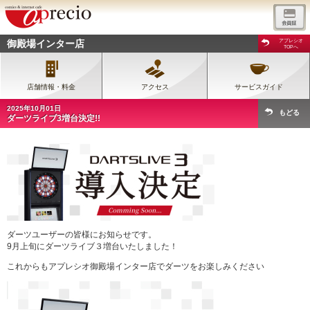
御殿場インター店
アプレシオ
TOPへ
店舗情報・料金
アクセス
サービスガイド
2025年10月01日
もどる
ダーツライブ3増台決定!!
ダーツユーザーの皆様にお知らせです。
9月上旬にダーツライブ３増台いたしました！
これからもアプレシオ御殿場インター店でダーツをお楽しみください