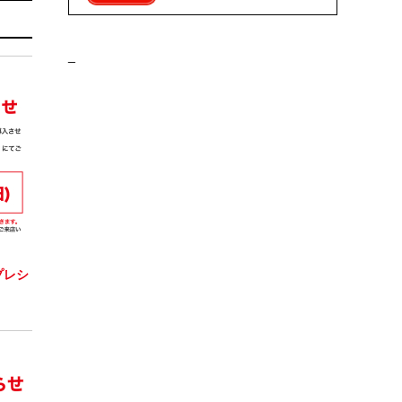
_
プレシ