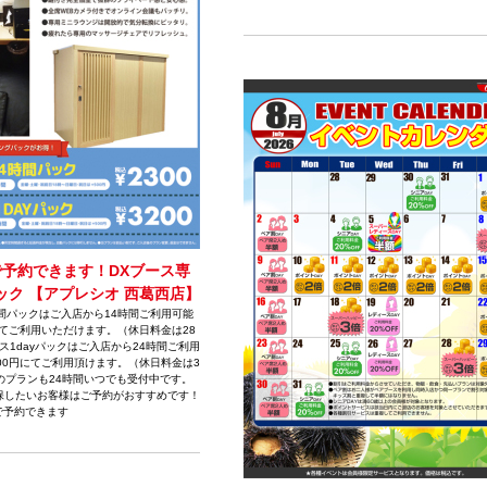
で予約できます！DXブース専
ック 【アプレシオ 西葛西店】
間パックはご入店から14時間ご利用可能
にてご利用いただけます。（休日料金は28
クス1dayパックはご入店から24時間ご利用
00円にてご利用頂けます。（休日料金は3
らのプランも24時間いつでも受付中です。
確保したいお客様はご予約がおすすめです！
まで予約できます