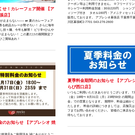
クーポン等はご利用できません。 ※フリードリン
くせ！カレーフェア開催 【ア
※シャワー利用料金別途：30分220円 シャン
ィソープ付き タオル160円・アメニティセット2
幕張店】
販売しております。 アプレシオ幕張店 千葉県千
”が止まらない―― 🍛 夏のカレーフェア
川区幕張町2-7701 043-276-2600
香る絶品カレーが勢ぞろい！ さらに毎年
冷やし担々麺、今年も解禁！ ピリ辛×ひんや
が止まらない！ この夏だけの期間限定フ
ぜひご賞味あれ！
夏季料金期間のお知らせ 【アプレシ
らび西口店】
いつもご利用いただきありがとうございます。 7月
（金）18時〜 8月31日（月）23時59分 の期間
金」での営業となります。 期間中、料金は細かく
たします。 料金の詳細につきましては、店舗又は
フまでお問い合わせください。 皆様のご来店を心
待ちしております。
金のお知らせ 【アプレシオ 焼
オ焼津店をご利用頂き 誠にありがとうご