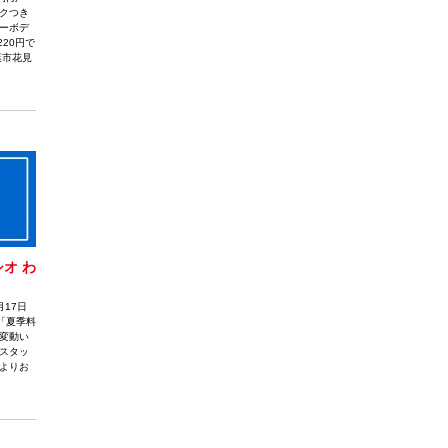
クつき
プーボデ
20円で
葉市花見
オ わ
17日
は「夏季料
変動い
スタッ
よりお