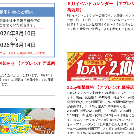
８月イベントカレンダー 【アプレシ
葛西店】
8月イベントカレンダー公開です。大好評ポイン
ーは８日、１８日、２８日。スーパーレディース
日です！ さらにお盆期間１０日〜１５日はずっと
ト２倍！ 皆様のご来店を心よりお待ちしておりま
お知らせ 【アプレシオ 西葛西
だきありがとうございます。 8月10日
4日（金） の期間は「土日料金」での営業
きます。
1Day衝撃価格 【アプレシオ 幕張
1Dayキャンペーン実施中！ 24時間コミック、イ
ット、映画、見放題！ Wi-Fi完備、持込ＯＫ、外
会員登録なしでも利用可能 （PCご利用の場合は
が必要です。） １Day 最大24時間利用可能！
2,100円（税込み2,310円） ・休日 2,300円
2,530円） ※ 金曜・祝前日の20時～休日料金に
す。 ※ネットカフェブースが対象のプランです。
オケ・アミューズメントは対象外になります。 ※
ールームは連続利用不可（入り直しは別の席へ移
ます） ※１Day利用の場合は前払い制です。 ※