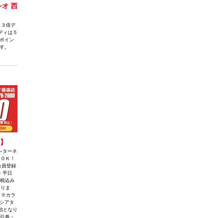
オ 西
ト３倍デ
ディは５
ポイン
す。
店】
ンターネ
出ＯＫ！
会員登録
 ・平日
（税込み
なりま
 ※カラ
シアタ
動となり
割引券・