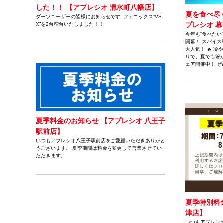
した！！ 【アプレシオ 清水町八幡店】
夏を食べ尽
ダーツユーザーの皆様にお知らせです! フェニックス”VS
プレシオ 
X”を2台増台いたしました！！
今年も“食べたい
開幕！ スパイス
大人気！ 🔥 
りで、夏でも箸
ェア開催中！ 
夏季料金のお知らせ 【アプレシオ 八王子
駅前店】
いつもアプレシオ八王子駅前店をご愛顧いただきありがと
うございます。 夏季期間は料金を変更して営業させてい
ただきます。
夏季特別料
津店】
いつもアプレシ