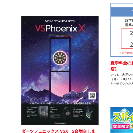
夏季料金の
店】
いつもご利用いた
（月）〜 8月1
とさせていただ
ダーツフェニックス VSX 2台増台しま