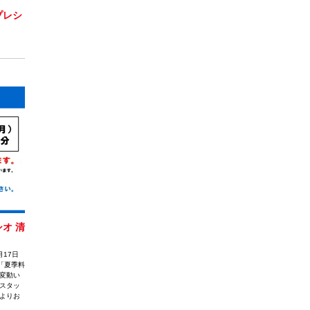
プレシ
オ 清
17日
は「夏季料
変動い
スタッ
よりお