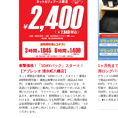
衝撃価格！「1DAYパック」スタート！
1ヶ月先ま
【アプレシオ 清水町八幡店】
用ロングパ
ネット席限定の新料金「1DAYパック」スタート！ 最長2
デラックス14時
4時間利用可能！ 価格は衝撃の2,400円（税込み2,640
で税込2300円
円） ※週末+300円（330円） ※先払いとなります。 ※
00円） デラッ
店頭にて定期的にご案内しているGBPクーポンのみご利
可能で、税込32
用いただけます。 フリードリンク、漫画、Wi-Fiあり。 持
700円） どち
込ＯＫ、途中外出ＯＫ！ 長時間ゆっくりおくつろぎいた
↓↓確実に席を
だけます。 会員登録なしでも利用可能 （PCご利用の場合
↓↓ ★1ヶ月先
は会員登録が必要です。） ご利用の場合は入店時に「１D
AY利用」とお申し付けください。 詳細は店頭にてご確認
くださいませ。