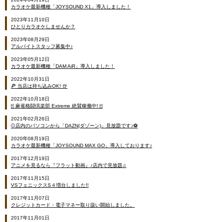
カラオケ最新機種「JOYSOUND X1」導入しました！
2023年11月10日
ひとりカラオケしませんか？
2023年08月29日
アルバイトスタッフ募集中♪
2023年05月12日
カラオケ最新機種「DAM AiR」導入しました！
2022年10月31日
🍕 当店は持ち込みOK! 🍺
2022年10月18日
🀄 麻雀格闘倶楽部 Extreme 絶賛稼働中! 🀄
2021年02月26日
⚾店内のパソコンから「DAZN(ダゾーン)」見放題です♪⚽
2020年08月19日
カラオケ最新機種「JOYSOUND MAX GO」導入しております♪
2017年12月19日
アニメを見るなら『フラット動画』♪店内で見放題♫
2017年11月15日
VSフェニックスS４増台しました!!
2017年11月07日
クレジットカード・電子マネー取り扱い開始しました。
2017年11月01日