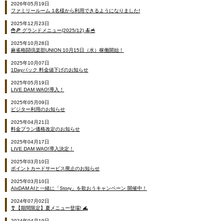
2026年05月19日
ファミリールーム 1名様から利用できるようになりました!
2025年12月23日
🍟🍕 グランドメニュー(2025/12) 🍝🥣
2025年10月28日
麻雀格闘倶楽部UNION 10月15日（水）稼働開始！
2025年10月07日
1Dayパック 料金値下げのお知らせ
2025年05月19日
LIVE DAM WAO!導入！
2025年05月09日
ビジター利用のお知らせ
2025年04月21日
料金プラン価格改定のお知らせ
2025年04月17日
LIVE DAM WAO!導入決定！
2025年03月10日
ポイントカードサービス廃止のお知らせ
2025年03月10日
AIxDAM AIと一緒に「Story」を歌おうキャンペーン 開催中！
2024年07月02日
🎐【期間限定】夏メニュー登場! 🌊
2024年04月19日