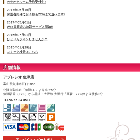
カラオケルーム予約受付中♪
2017年06月16日
保護者同伴でお子様も22時まで遊べます♪
2017年05月01日
Web書籍読み放題サービス開始!!
2015年07月01日
ひとりカラオケしませんか？
2015年01月29日
コミック検索はこちら
店舗情報
アプレシオ 魚津店
富山県魚津市江口1855
北陸自動車道「魚津I.C」より車で5分
魚津駅前（バス）から黒沢・大沢線 大沢行「高畠」バス停より徒歩9分
TEL:0765-24-0511
アルバイト・パート求人